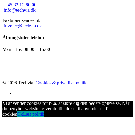
+45 32 12 80 00
info@techvia.dk
Fakturaer sendes til:
invoice@techvia.dk
Åbningstider telefon
Man – fre: 08.00 – 16.00
© 2026 Techvia.
Cookie- & privatlivspolitik
linkedin
Vi anvender cookies for bl.a. at sikre dig den bedste oplevelse. Når
du benytter websitet giver du tilladelse til anvendelse af
cookies
Ok
Læs politik