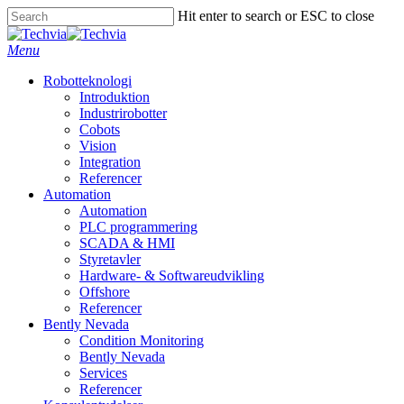
Skip
Hit enter to search or ESC to close
to
Close
main
Search
Menu
content
Robotteknologi
Introduktion
Industrirobotter
Cobots
Vision
Integration
Referencer
Automation
Automation
PLC programmering
SCADA & HMI
Styretavler
Hardware- & Softwareudvikling
Offshore
Referencer
Bently Nevada
Condition Monitoring
Bently Nevada
Services
Referencer