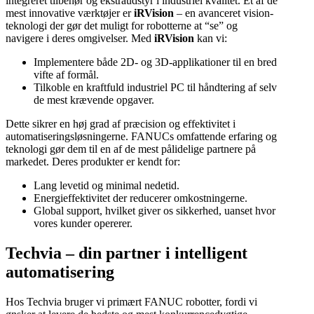
integreret tilbehør og ekstraudstyr i industriel kvalitet. Et af de
mest innovative værktøjer er
iRVision
– en avanceret vision-
teknologi der gør det muligt for robotterne at “se” og
navigere i deres omgivelser. Med
iRVision
kan vi:
Implementere både 2D- og 3D-applikationer til en bred
vifte af formål.
Tilkoble en kraftfuld industriel PC til håndtering af selv
de mest krævende opgaver.
Dette sikrer en høj grad af præcision og effektivitet i
automatiseringsløsningerne. FANUCs omfattende erfaring og
teknologi gør dem til en af de mest pålidelige partnere på
markedet. Deres produkter er kendt for:
Lang levetid og minimal nedetid.
Energieffektivitet der reducerer omkostningerne.
Global support, hvilket giver os sikkerhed, uanset hvor
vores kunder opererer.
Techvia – din partner i intelligent
automatisering
Hos Techvia bruger vi primært FANUC robotter, fordi vi