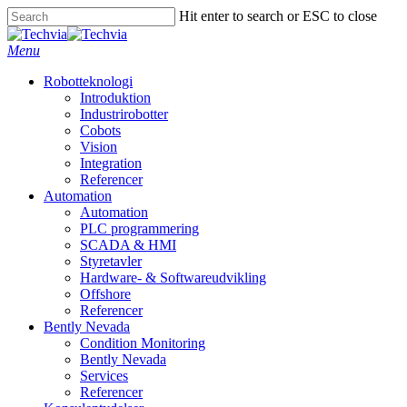
Skip
Hit enter to search or ESC to close
to
Close
main
Search
Menu
content
Robotteknologi
Introduktion
Industrirobotter
Cobots
Vision
Integration
Referencer
Automation
Automation
PLC programmering
SCADA & HMI
Styretavler
Hardware- & Softwareudvikling
Offshore
Referencer
Bently Nevada
Condition Monitoring
Bently Nevada
Services
Referencer