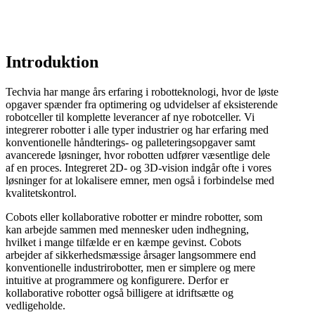
Introduktion
Techvia har mange års erfaring i robotteknologi, hvor de løste
opgaver spænder fra optimering og udvidelser af eksisterende
robotceller til komplette leverancer af nye robotceller. Vi
integrerer robotter i alle typer industrier og har erfaring med
konventionelle håndterings- og palleteringsopgaver samt
avancerede løsninger, hvor robotten udfører væsentlige dele
af en proces. Integreret 2D- og 3D-vision indgår ofte i vores
løsninger for at lokalisere emner, men også i forbindelse med
kvalitetskontrol.
Cobots eller kollaborative robotter er mindre robotter, som
kan arbejde sammen med mennesker uden indhegning,
hvilket i mange tilfælde er en kæmpe gevinst. Cobots
arbejder af sikkerhedsmæssige årsager langsommere end
konventionelle industrirobotter, men er simplere og mere
intuitive at programmere og konfigurere. Derfor er
kollaborative robotter også billigere at idriftsætte og
vedligeholde.