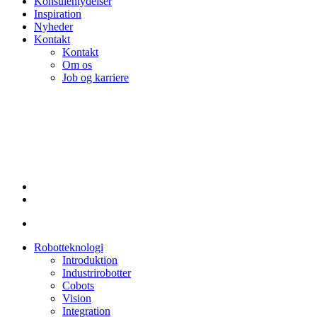
Konsulentydelser
Inspiration
Nyheder
Kontakt
Kontakt
Om os
Job og karriere
linkedin
Robotteknologi
Introduktion
Industrirobotter
Cobots
Vision
Integration