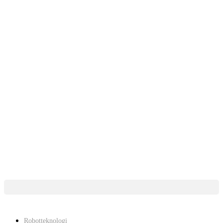
Konsulentydelser
Inspiration
Nyheder
Kontakt
Kontakt
Om os
Job og karriere
linkedin
Robotteknologi