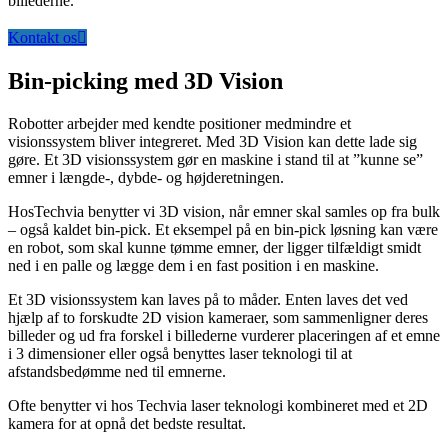
billederne.
Kontakt os
Bin-picking med 3D Vision
Robotter arbejder med kendte positioner medmindre et
visionssystem bliver integreret. Med 3D Vision kan dette lade sig
gøre. Et 3D visionssystem gør en maskine i stand til at ”kunne se”
emner i længde-, dybde- og højderetningen.
HosTechvia benytter vi 3D vision, når emner skal samles op fra bulk
– også kaldet bin-pick. Et eksempel på en bin-pick løsning kan være
en robot, som skal kunne tømme emner, der ligger tilfældigt smidt
ned i en palle og lægge dem i en fast position i en maskine.
Et 3D visionssystem kan laves på to måder. Enten laves det ved
hjælp af to forskudte 2D vision kameraer, som sammenligner deres
billeder og ud fra forskel i billederne vurderer placeringen af et emne
i 3 dimensioner eller også benyttes laser teknologi til at
afstandsbedømme ned til emnerne.
Ofte benytter vi hos Techvia laser teknologi kombineret med et 2D
kamera for at opnå det bedste resultat.