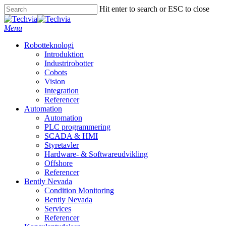
Skip
Hit enter to search or ESC to close
to
Close
main
Search
Menu
content
Robotteknologi
Introduktion
Industrirobotter
Cobots
Vision
Integration
Referencer
Automation
Automation
PLC programmering
SCADA & HMI
Styretavler
Hardware- & Softwareudvikling
Offshore
Referencer
Bently Nevada
Condition Monitoring
Bently Nevada
Services
Referencer