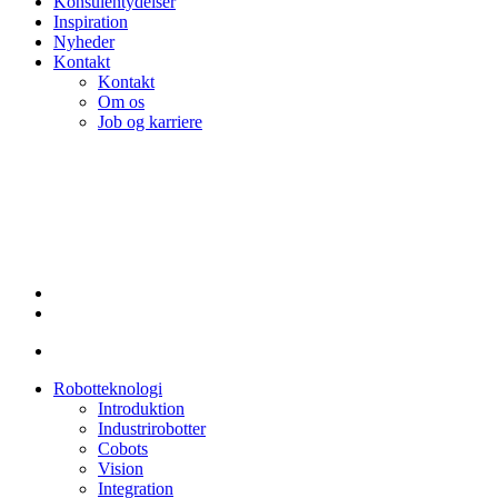
Konsulentydelser
Inspiration
Nyheder
Kontakt
Kontakt
Om os
Job og karriere
linkedin
Robotteknologi
Introduktion
Industrirobotter
Cobots
Vision
Integration