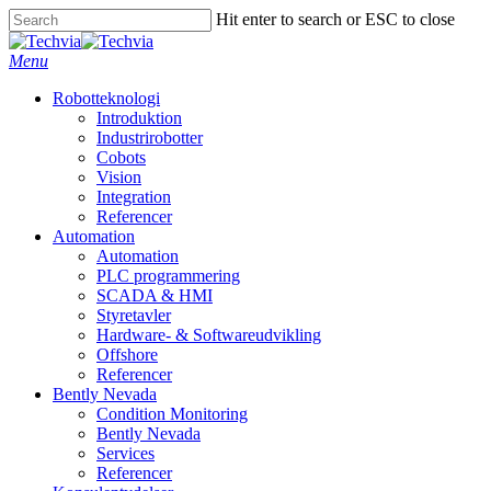
Skip
Hit enter to search or ESC to close
to
Close
main
Search
Menu
content
Robotteknologi
Introduktion
Industrirobotter
Cobots
Vision
Integration
Referencer
Automation
Automation
PLC programmering
SCADA & HMI
Styretavler
Hardware- & Softwareudvikling
Offshore
Referencer
Bently Nevada
Condition Monitoring
Bently Nevada
Services
Referencer