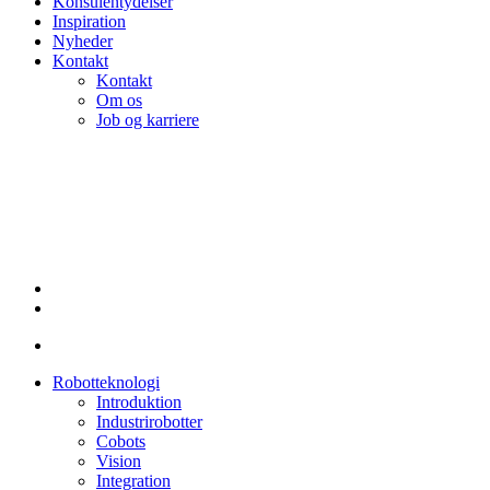
Konsulentydelser
Inspiration
Nyheder
Kontakt
Kontakt
Om os
Job og karriere
linkedin
Robotteknologi
Introduktion
Industrirobotter
Cobots
Vision
Integration