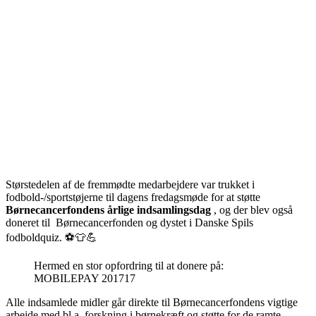
Størstedelen af de fremmødte medarbejdere var trukket i
fodbold-/sportstøjerne til dagens fredagsmøde for at støtte
Børnecancerfondens årlige indsamlingsdag
, og der blev også
doneret til Børnecancerfonden og dystet i Danske Spils
fodboldquiz. ⚽👕💪
Hermed en stor opfordring til at donere på:
MOBILEPAY 201717
Alle indsamlede midler går direkte til Børnecancerfondens vigtige
arbejde med bl.a. forskning i børnekræft og støtte for de ramte