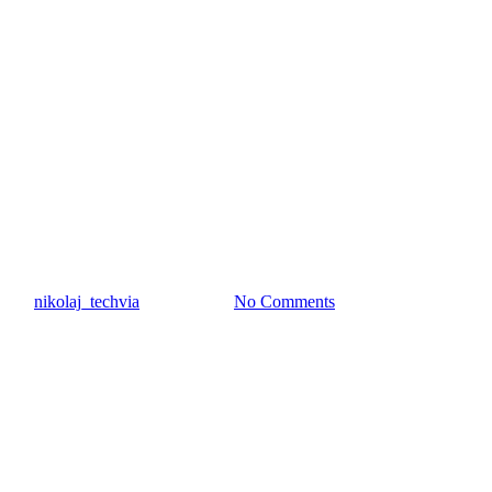
Nyhed
FodboldtrøjeFredag – vi støtter
Børnecancerfonden!
By
nikolaj_techvia
7. marts 2025
No Comments