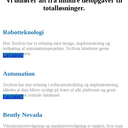
Vi udfører alt fra mindre delopgaver til
totalløsninger.
Robotteknologi
Hos Techvia har vi erfaring med design, implementering og
indkøring af automationsprojekter. Techvia håndterer gerne
totalentreprisen.
Læs mere
Automation
Techvia har stor erfaring i softwareudvikling og implementering,
således at data bliver synligt på tværs af alle platforme og gemt
forsvarligt på centrale databaser.
Læs mere
Bently Nevada
Vibrationsovervågning og maskinovervågning er nøglen, hvis man