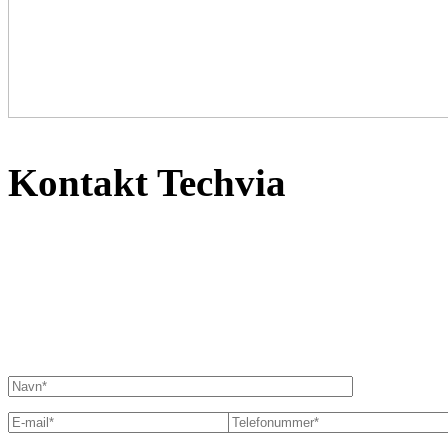
Kontakt Techvia
Mølbakvej 5,
DK-8520 Lystrup
info@techvia.dk
+45 32 12 80 00