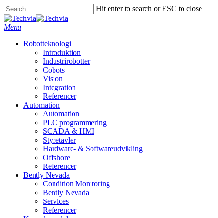
Skip
Hit enter to search or ESC to close
to
Close
main
Search
Menu
content
Robotteknologi
Introduktion
Industrirobotter
Cobots
Vision
Integration
Referencer
Automation
Automation
PLC programmering
SCADA & HMI
Styretavler
Hardware- & Softwareudvikling
Offshore
Referencer
Bently Nevada
Condition Monitoring
Bently Nevada
Services
Referencer