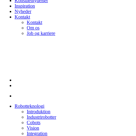
Konsulentydelser
Inspiration
Nyheder
Kontakt
Kontakt
Om os
Job og karriere
linkedin
Robotteknologi
Introduktion
Industrirobotter
Cobots
Vision
Integration